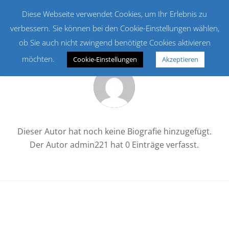
Diese Webseite verwendet Cookies, um Ihr Erlebnis zu
Menü
verbessern. Sie können bei den Cookie-Einstellungen wählen,
ob Sie auch nicht zwingend benötigte Cookies aktivieren
möchten.
Cookie-Einstellungen
Akzeptieren
Über
admin221
Dieser Autor hat noch keine Biografie hinzugefügt.
Der Autor
admin221
hat 0 Einträge verfasst.
ES KONNTE LEIDER